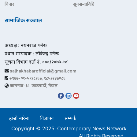
विचार
सूचना–प्रविधि
सामाजिक सञ्जाल
अध्यक्ष : नयनराज पनेरू
प्रधान सम्पादक : लोकेन्द्र पनेरू
सूचना विभाग दर्ता नं. ०००/२०७७-७८
sajhakhabarofficial@gmail.com
+९७७-०१-५९१८१६७, ९८५१२३७०८६
कामनपा-१८, काठमाडौं, नेपाल
हाम्रो बारेमा
विज्ञापन
सम्पर्क
Copyright © 2025. Contemporary News Network.
All Rights Reserved.