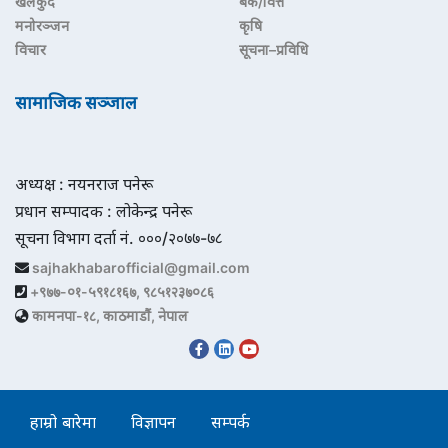
खेलकुद
बैंक/वित्त
मनोरञ्जन
कृषि
विचार
सूचना–प्रविधि
सामाजिक सञ्जाल
अध्यक्ष : नयनराज पनेरू
प्रधान सम्पादक : लोकेन्द्र पनेरू
सूचना विभाग दर्ता नं. ०००/२०७७-७८
sajhakhabarofficial@gmail.com
+९७७-०१-५९१८१६७, ९८५१२३७०८६
कामनपा-१८, काठमाडौं, नेपाल
हाम्रो बारेमा
विज्ञापन
सम्पर्क