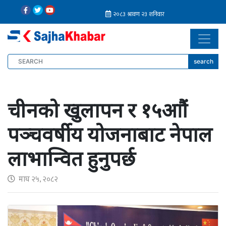
search
चीनको खुलापन र १५आौं
पञ्चवर्षीय योजनाबाट नेपाल
लाभान्वित हुनुपर्छ
माघ २५, २०८२