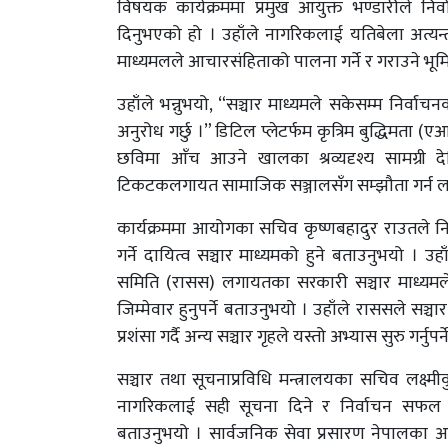
विषयक कार्यक्रममा प्रमुख आयुक्त भण्डारीले न
दिनुभएको हो । उहाँले नागरिकलाई यतिबेला अत्यन्त 
माध्यमलले आचारसंहिताको पालना गर्ने र गराउने भूमिका
उहाँले भन्नुभयो, “सञ्चार माध्यमले सकेसम्म निर्व
अनुरोध गर्छु ।” डिटिल प्लेटर्फम कृत्रिम बुद्धिमता
छविमा आँच आउने खालका श्रव्यदृश्य सामग्री द
टिकटकलगायत सामाजिक सञ्जालसँग सम्झौता गर्न ल
कार्यक्रममा आयोगका सचिव कृष्णबहादुर राउतले न
गर्ने दायित्व सञ्चार माध्यमको हुने बताउनुभयो । उ
समिति (रासस) लगायतका सरकारी सञ्चार माध्यमले
जिम्मेवार हुनुपर्ने बताउनुभयो । उहाँले राससले सञ
प्रशंसा गर्दै अन्य सञ्चार गृहले यस्तो अभ्यास सुरु गर्नुप
सञ्चार तथा सूचनाप्रविधि मन्त्रालयका सचिव लक्ष्मी
नागरिकलाई सही सूचना दिने र निर्वाचन सफल पार
बताउनुभयो । सार्वजनिक सेवा प्रसारण नेपालका अध्यक्