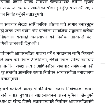
िर्वाचनका क्रममा भ्रामक समाचार फैल्याउनबाट जोगिन सुझाव
सत्यतथ्य समाचार सामग्रीको खाँचो हुने हुँदा खास गरी सञ्चार
 निर्वाह गर्नुपर्ने बताउनुभयो ।
ाचनका समाचार लेख्दा आधिकारिक स्रोतमा मात्रै आधार बनाउनुहुन
 (एआई) जस्ता एप्स प्रयोग गरेर यतिबेला सामाजिक सञ्जालमा कसैको
ेखिएकाले यसलाई व्यवस्थापन गर्न निर्वाचन आयोगले मेटा,
ागेको जानकारी दिनुभयो ।
िर्वाचनको आचारसंहिता पालना गर्ने र गराउनका लागि निगरानी
हाँले खास गरी नेपाल टेलिभिजन, रेडियो नेपाल, राष्ट्रिय समाचार
 नागरिक समक्ष सत्य र आधिकारिक समाचार सम्प्रेषणमा बढी
्चार गृहअन्तर्गत आन्तरिक रुपमा निर्वाचन आचारसंहिता बनाएकामा
र्ने बताउनुभयो ।
कुमारी बस्नेतले आसन्न प्रतिनिधिसभा सदस्य निर्वाचनका क्रममा
्न सघाउ पु¥याउन सञ्चारमाध्यमले अहम भूमिका खेल्नुपर्ने
ष डा महेन्द्र विष्टले सञ्चारमाध्यमले निर्वाचन आचारसंहितासँगै