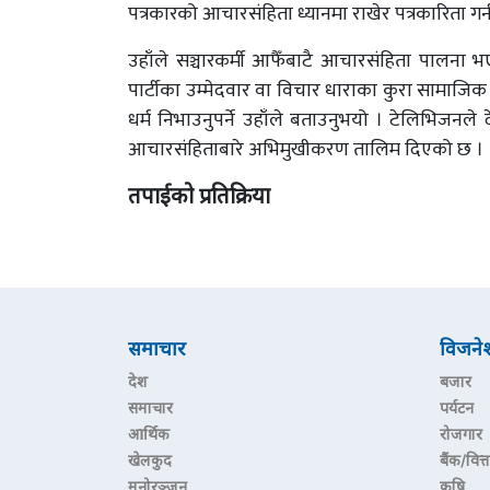
पत्रकारको आचारसंहिता ध्यानमा राखेर पत्रकारिता गर्
उहाँले सञ्चारकर्मी आफैँबाटै आचारसंहिता पालना भए
पार्टीका उम्मेदवार वा विचार धाराका कुरा सामाजिक सञ
धर्म निभाउनुपर्ने उहाँले बताउनुभयो । टेलिभिजन
आचारसंहिताबारे अभिमुखीकरण तालिम दिएको छ ।
तपाईको प्रतिक्रिया
समाचार
विजने
देश
बजार
समाचार
पर्यटन
आर्थिक
रोजगार
खेलकुद
बैंक/वित्त
मनोरञ्जन
कृषि