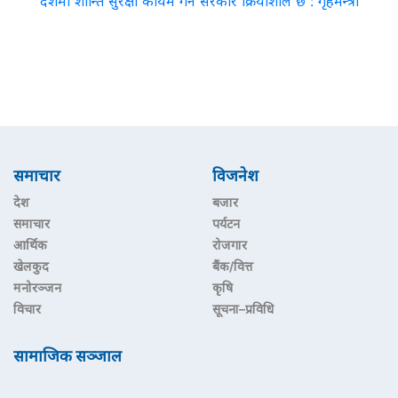
देशमा शान्ति सुरक्षा कायम गर्न सरकार क्रियाशील छ : गृहमन्त्री
समाचार
विजनेश
देश
बजार
समाचार
पर्यटन
आर्थिक
रोजगार
खेलकुद
बैंक/वित्त
मनोरञ्जन
कृषि
विचार
सूचना–प्रविधि
सामाजिक सञ्जाल