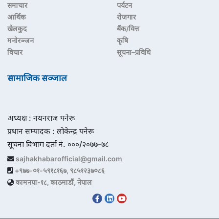
समाचार
पर्यटन
आर्थिक
रोजगार
खेलकुद
बैंक/वित्त
मनोरञ्जन
कृषि
विचार
सूचना–प्रविधि
सामाजिक सञ्जाल
अध्यक्ष : नयनराज पनेरू
प्रधान सम्पादक : लोकेन्द्र पनेरू
सूचना विभाग दर्ता नं. ०००/२०७७-७८
sajhakhabarofficial@gmail.com
+९७७-०१-५९१८१६७, ९८५१२३७०८६
कामनपा-१८, काठमाडौं, नेपाल