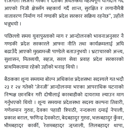
रोजगारी सिर्जना गरेका र देशको अर्थतन्त्रमा महत्वपूर्ण योगदान गर्दै
आएको निजी क्षेत्रसँग सहकार्य गर्दै शान्त, सुरक्षित र लगानीमैत्री
वातावरण निर्माण गर्न गण्डकी प्रदेश सरकार सक्रिय रहनेछ”, उहाँले
भन्नुभयो ।
पछिल्लो समय युवापुस्ताको माग र आन्दोलनको भावनाअनुसार नै
गण्डकी प्रदेश सरकारले आफ्ना नीति तथा कार्यक्रमलाई अघि
बढाउँदै आएको मुख्यमन्त्री पाण्डेले बताउनुभयो । भ्रटाचारको अन्त्य,
सुशासन, मितव्ययी, सहज, सरल सेवा प्रवाह प्रदेश सरकारको
प्राथमिकतामा रहेको उहाँको भनाइ थियो ।
बैठकका शून्य समयमा बोल्न अधिकांश प्रदेशसभा सदस्यले गत भदौ
२३ र २४ गतेको ‘जेनजी’ आन्दोलनमा भएका आपराधिक घटनाको
निष्पक्ष छानबिन गरी दोषीलाई कारबाहीको दायरामा ल्याउन माग
गर्नुभएको थियो । शून्य समयमा प्रदेशसभा सदस्य कल्पना तिवारी,
गणेशमान गुरुङ, देवका पहाडी त्रिपाठी, नन्दकला दमाई नेपाली,
प्रकाश बराल, फणिन्द्र देवकोटा, बेदबहादुर गुरुङ, भक्तबहादुर कुँवर,
भीमबहादुर कार्की, रेशमबहादुर जुग्जाली, लिलबहादुर थापा,