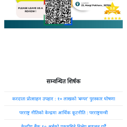
सम्वन्धित शिर्षक
करदाता प्रोत्साहन उपहार : १० लाखको ‘बम्पर’ पुरस्कार घोषणा
परराष्ट्र नीतिको केन्द्रमा आर्थिक कूटनीति : परराष्ट्रमन्त्री
केन्द्रीय बैंक ६० अर्बको एकमहिने निक्षेप सङ्कलन गर्दै