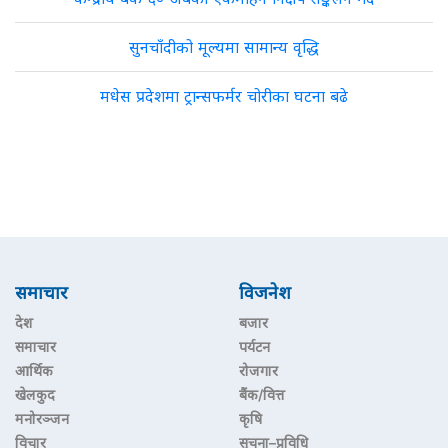
सुनचाँदीको मूल्यमा सामान्य वृद्धि
मधेस प्रदेशमा ट्रान्सफर्मर चोरीका घटना बढे
समाचार
विजनेश
देश
बजार
समाचार
पर्यटन
आर्थिक
रोजगार
खेलकुद
बैंक/वित्त
मनोरञ्जन
कृषि
विचार
सूचना–प्रविधि