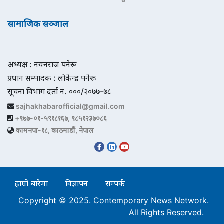
सामाजिक सञ्जाल
अध्यक्ष : नयनराज पनेरू
प्रधान सम्पादक : लोकेन्द्र पनेरू
सूचना विभाग दर्ता नं. ०००/२०७७-७८
sajhakhabarofficial@gmail.com
+९७७-०१-५९१८१६७, ९८५१२३७०८६
कामनपा-१८, काठमाडौं, नेपाल
हाम्रो बारेमा
विज्ञापन
सम्पर्क
Copyright © 2025. Contemporary News Network.
All Rights Reserved.