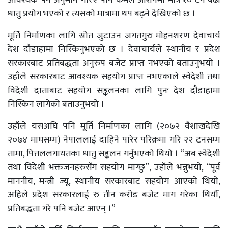
आवश्यक पर्ने अनुमान गरिए पनि कमल आशनमा मात्रै १० टन बढी
धातु प्रयोग भएको र त्यसको मात्रामा थप बढ्ने देखिएको छ ।
मूर्ति निर्माणका लागि स्रोत जुटाउन जगतगुरु मोहनशरण देवाचार्य
देश दौडाहामा निस्किनुभएको छ । देवाचार्यले स्थानीय र प्रदेश
सरकारबाट प्रतिबद्धता अनुरुप बजेट प्राप्त नभएको बताउनुभयो ।
उहाँले सरकारबाट आवश्यक सहयोग प्राप्त नभएकाले स्वेदेशी तथा
विदेशी दाताबाट सहयोग सङ्कलनका लागि पुनः देश दौडाहामा
निस्किन लागेको बताउनुभयो ।
उहाँले यसअघि पनि मूर्ति निर्माणका लागि (२०७२ वैशाखदेखि
२०७४ माघसम्म) नेपाललाई दाहिने पारेर परिक्रमा गरि २२ टनसम्म
तामा, पित्तललगायतका धातु सङ्कलन गर्नुभएको थियो । “अब स्वेदेशी
तथा विदेशी भक्तजनहरुसँग सहयोग माग्छु”, उहाँले भन्नुभयो, “पूर्व
माननीय, मन्त्री ज्यू, स्थानीय सरकारबाट सहयोग आएको थियो,
अहिले प्रदेश सरकारलाई रु तीन करोड बजेट माग गरेका थियौँ,
प्रतिबद्धता गरे पनि बजेट आएन् ।”