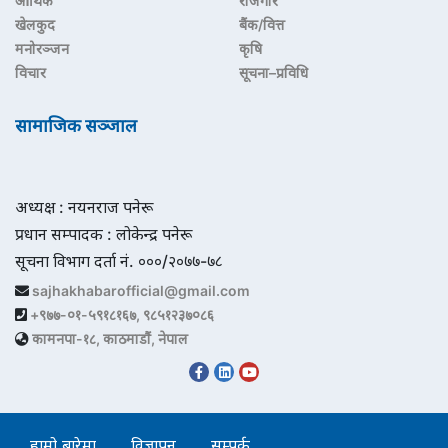
आर्थिक
रोजगार
खेलकुद
बैंक/वित्त
मनोरञ्जन
कृषि
विचार
सूचना–प्रविधि
सामाजिक सञ्जाल
अध्यक्ष : नयनराज पनेरू
प्रधान सम्पादक : लोकेन्द्र पनेरू
सूचना विभाग दर्ता नं. ०००/२०७७-७८
sajhakhabarofficial@gmail.com
+९७७-०१-५९१८१६७, ९८५१२३७०८६
कामनपा-१८, काठमाडौं, नेपाल
हाम्रो बारेमा
विज्ञापन
सम्पर्क