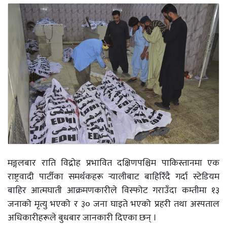
मङ्गलबार राति विद्रोह प्रभावित दक्षिणपश्चिम पाकिस्तानमा एक
राष्ट्रवादी पार्टीका समर्थकहरू र्‍यालीबाट बाहिरिँदै गर्दा स्टेडियम
बाहिर आत्मघाती आक्रमणकारीले विस्फोट गराउँदा कम्तीमा १३
जनाको मृत्यु भएको र ३० जना घाइते भएको प्रहरी तथा अस्पताल
अधिकारीहरूले बुधबार जानकारी दिएका छन् ।