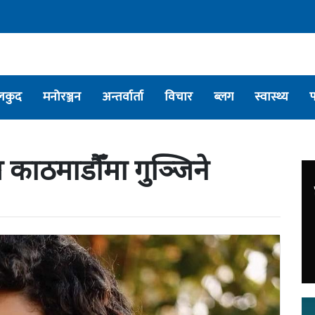
लकुद
मनोरञ्जन
अन्तर्वार्ता
विचार
ब्लग
स्वास्थ्य
काठमाडौँमा गुञ्जिने