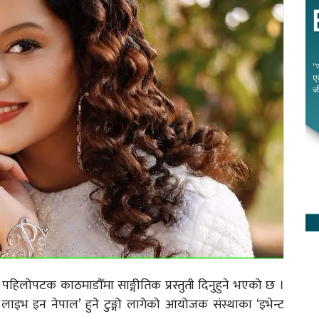
हिलोपटक काठमाडौँमा साङ्गीतिक प्रस्तुती दिनुहुने भएको छ ।
इभ इन नेपाल’ हुने टुङ्गो लागेको आयोजक संस्थाका ‘इभेन्ट