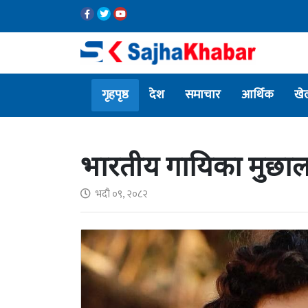
गृहपृष्ठ
देश
समाचार
आर्थिक
खे
भारतीय गायिका मुछाल 
भदौ ०९, २०८२