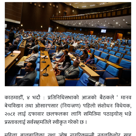
काठमाडौँ, ४ भदौ : प्रतिनिधिसभाको आजको बैठकले ‘ मानव
बेचविखन तथा ओसारपसार (नियन्त्रण) पहिलो संशोधन विधेयक,
२०८१ लाई दफावार छलफलका लागि समितिमा पठाइयोस् भन्ने
प्रस्तावलाई सर्वसहमतिले स्वीकृत गरेको छ ।
महिला बालबालिका तथा ज्येष्ठ नागरिकमन्त्री नवलकिशोर साह