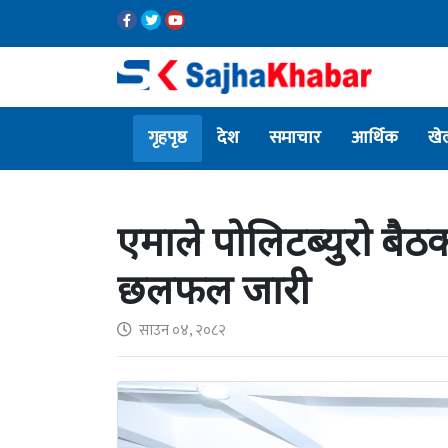
गृहपृष्ठ
देश
समाचार
आर्थिक
खे
एमाले पोलिटब्युरो बैठकः
छलफल जारी
साउन ०४, २०८२