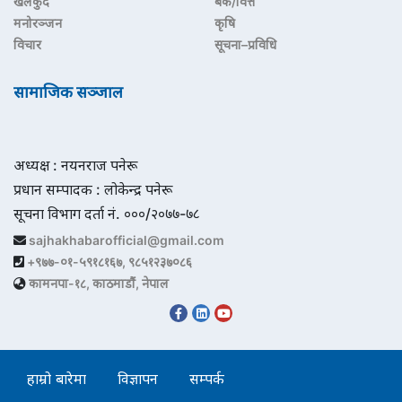
खेलकुद
बैंक/वित्त
मनोरञ्जन
कृषि
विचार
सूचना–प्रविधि
सामाजिक सञ्जाल
अध्यक्ष : नयनराज पनेरू
प्रधान सम्पादक : लोकेन्द्र पनेरू
सूचना विभाग दर्ता नं. ०००/२०७७-७८
sajhakhabarofficial@gmail.com
+९७७-०१-५९१८१६७, ९८५१२३७०८६
कामनपा-१८, काठमाडौं, नेपाल
हाम्रो बारेमा
विज्ञापन
सम्पर्क