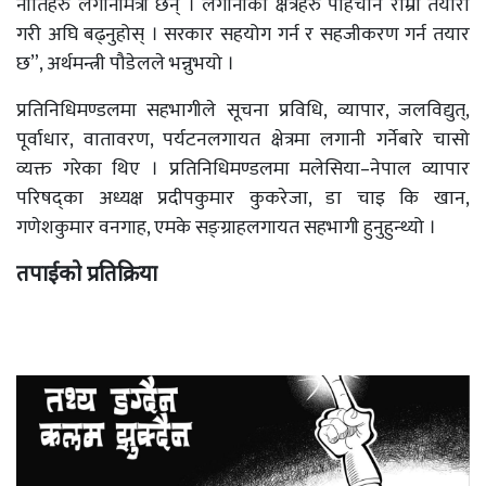
नीतिहरु लगानीमैत्री छन् । लगानीका क्षेत्रहरु पहिचान राम्रो तयारी
गरी अघि बढ्नुहोस् । सरकार सहयोग गर्न र सहजीकरण गर्न तयार
छ”, अर्थमन्त्री पौडेलले भन्नुभयो ।
प्रतिनिधिमण्डलमा सहभागीले सूचना प्रविधि, व्यापार, जलविद्युत्,
पूर्वाधार, वातावरण, पर्यटनलगायत क्षेत्रमा लगानी गर्नेबारे चासो
व्यक्त गरेका थिए । प्रतिनिधिमण्डलमा मलेसिया–नेपाल व्यापार
परिषद्का अध्यक्ष प्रदीपकुमार कुकरेजा, डा चाइ कि खान,
गणेशकुमार वनगाह, एमके सङ्ग्राहलगायत सहभागी हुनुहुन्थ्यो ।
तपाईको प्रतिक्रिया