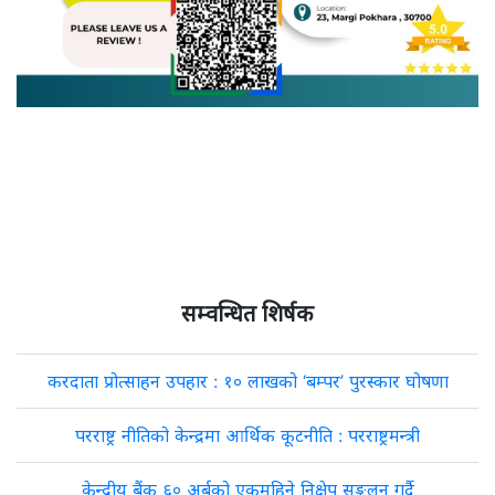
सम्वन्धित शिर्षक
करदाता प्रोत्साहन उपहार : १० लाखको ‘बम्पर’ पुरस्कार घोषणा
परराष्ट्र नीतिको केन्द्रमा आर्थिक कूटनीति : परराष्ट्रमन्त्री
केन्द्रीय बैंक ६० अर्बको एकमहिने निक्षेप सङ्कलन गर्दै