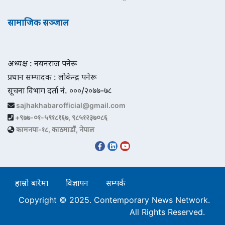
सामाजिक सञ्जाल
अध्यक्ष : नयनराज पनेरू
प्रधान सम्पादक : लोकेन्द्र पनेरू
सूचना विभाग दर्ता नं. ०००/२०७७-७८
sajhakhabarofficial@gmail.com
+९७७-०१-५९१८१६७, ९८५१२३७०८६
कामनपा-१८, काठमाडौं, नेपाल
हाम्रो बारेमा
विज्ञापन
सम्पर्क
Copyright © 2025. Contemporary News Network.
All Rights Reserved.