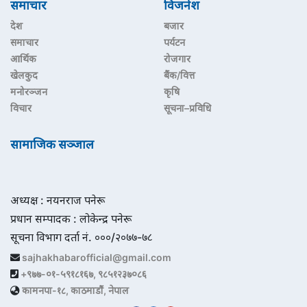
समाचार
विजनेश
देश
बजार
समाचार
पर्यटन
आर्थिक
रोजगार
खेलकुद
बैंक/वित्त
मनोरञ्जन
कृषि
विचार
सूचना–प्रविधि
सामाजिक सञ्जाल
अध्यक्ष : नयनराज पनेरू
प्रधान सम्पादक : लोकेन्द्र पनेरू
सूचना विभाग दर्ता नं. ०००/२०७७-७८
sajhakhabarofficial@gmail.com
+९७७-०१-५९१८१६७, ९८५१२३७०८६
कामनपा-१८, काठमाडौं, नेपाल