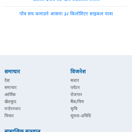
पाँच सय कमाउने आसमा ३२ किलोमिटर साइकल यात्रा
समाचार
विजनेश
देश
बजार
समाचार
पर्यटन
आर्थिक
रोजगार
खेलकुद
बैंक/वित्त
मनोरञ्जन
कृषि
विचार
सूचना–प्रविधि
सामाजिक सञ्जाल