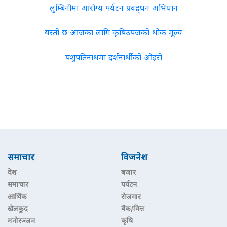
लुम्बिनीमा आरोग्य पर्यटन प्रवद्र्धन अभियान
यस्तो छ आजका लागि कृषिउपजको थोक मूल्य
पशुपतिनाथमा दर्शनार्थीको ओइरो
समाचार
विजनेश
देश
बजार
समाचार
पर्यटन
आर्थिक
रोजगार
खेलकुद
बैंक/वित्त
मनोरञ्जन
कृषि