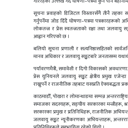
गरिरहेको उल्लेख गर्दै घोषणा–पत्रमा कुनै पनि बहानामा
सूचना प्रवाहको डिजिटल विस्तारसँगै तीनै तहका स
गर्नुपर्नेमा जोड दिँदै घोषणा–पत्रमा पत्रकारहरूको
लोकतन्त्र र प्रेस स्वतन्त्रताको रक्षा तथा जलवायु स
आह्वान गरिएको छ ।
बलियो सूचना प्रणाली र सत्यनिष्ठासहितको सार्व
मानव अधिकार र जलवायु सङ्कटबारे जनतासम्म यथार्थपूर
पर्यावरणमैत्री, समावेशी र दिगो विकासको अवधारणाअनु
प्रेस युनियनले जलवायु सङ्कट क्षेत्रीय प्रमुख ए
राख्नुपर्ने र राजनीतिक तहबाट यसप्रति ऐक्यबद्धता प्रक
काठमाडौँ, पोखरा र लोमान्थाङमा सम्पन्न अन्तरराष्ट्र
समाजका सदस्यहरू, सङ्घीय सरकारका मन्त्रीहरू, श्रमिक
सरकारका प्रमुख र प्रतिनिधिहरू, राजनीतिक अभियन्ता, वि
जलवायु सङ्कट न्यूनीकरणका अभियन्ताहरू, अन्तरराष्ट
प्रतिनिधिहरूले सहभागिता रहेको थियो ।