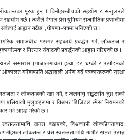
कतन्त्रका पूरक हुन् । यिनीहरूबीचको सहयोग र सन्तुलनले
न सहयोग गर्छ । त्यसैले नेपाल प्रेस युनियन राजनीतिक प्रणालीमा
र्न सबैलाई आह्वान गर्दछ”, घोषणा–पत्रमा भनिएको छ ।
गरिक समाजबीच परस्पर सहकार्य प्रवर्द्धन गर्न, लोकतन्त्र र
र्यात्मक र निरन्तर संवादको प्रवर्द्धनको आह्वान गरिएको छ ।
ेस युनियनले संसारभर (गाजालगायत) हत्या, डर, धम्की र उत्पीडनको
कालत गर्नेहरूप्रति श्रद्धाञ्जली अर्पण गर्दै पत्रकारहरूको सुरक्षा
वतन्त्रता र लोकतन्त्रको रक्षा गर्ने, र जलवायु सङ्कटसँग जुध्न सक्ने
दक्षिण एसियाली मुलुकहरूमा र विश्वभर ‘डिजिटल स्पेस’ नियमनको
िकार गर्न आग्रह गरेको छ ।
स्वतन्त्रतामाथि खतरा बढाएको, विश्वव्यापी लोकप्रियतावाद,
नीहरूले लोकतन्त्र र प्रेस स्वतन्त्रतामाथि गम्भीर खतरा उत्पन्न