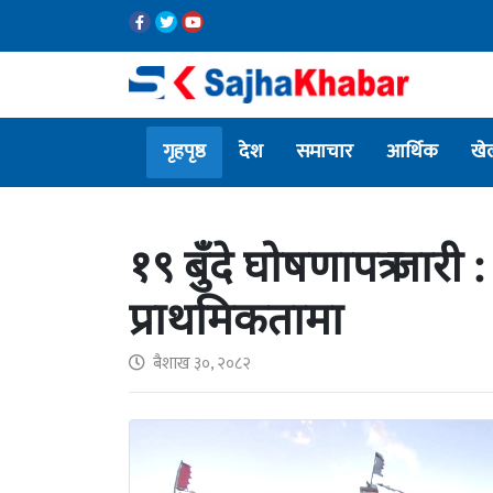
गृहपृष्ठ
देश
समाचार
आर्थिक
खे
१९ बुँदे घोषणापत्र जारी : प
प्राथमिकतामा
बैशाख ३०, २०८२