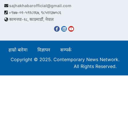
sajhakhabarofficial@gmail.com
+९७७-०१-५९१८१६७, ९८५१२३७०८६
कामनपा-१८, काठमाडौं, नेपाल
हाम्रो बारेमा
विज्ञापन
सम्पर्क
Copyright © 2025. Contemporary News Network.
All Rights Reserved.