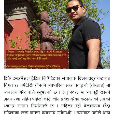
डिके इन्टरनेश्नल ट्रेडिङ लिमिटेडका संचालक दिलबहादुर कठायत
विगत १३ वर्षदेखि चीनको व्यापारिक सहर क्वाङ्चौ (गोन्जाउ) मा
व्यवसाय गरेर बसिरहनुभएको छ । सन् २०१३ मा फ्याक्ट्री खोल्ने
अवधारणा सहित पहिलो चोटी चीन प्रवेश गरेका कठायतको अबको
ध्याउन्न सामान निर्याततर्फ छ । पहिला उहाँ बेलायतमा छँदा
महिलाका लत्ता कपडा व्यवसाय गर्नुहुन्थ्यो । त्यसबाट उहाँले थाहा