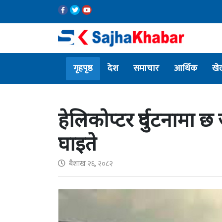
गृहपृष्ठ
देश
समाचार
आर्थिक
खे
हेलिकोप्टर दुर्घटनामा छ
घाइते
बैशाख २६, २०८२