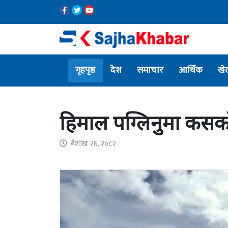
गृहपृष्ठ
देश
समाचार
आर्थिक
खे
हिमाल पग्लिनुमा कसको
बैशाख २६, २०८२