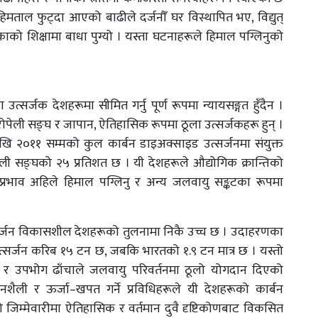
मताल फुट्दा आएको बाढीले दर्जनौँ घर विस्थापित भए, विद्युत्
ाको शिक्षामा बाधा पुग्यो । यस्ता घटनाहरूले हिमाल पग्लिनुको
्सर्जक देशहरूमा सीमित गर्नु पूर्ण रूपमा न्यायसङ्गत हुँदैन ।
ुरोपेली सङ्घ र जापान, ऐतिहासिक रूपमा ठूला उत्सर्जकहरू हुन् ।
५० देखि २०११ सम्मको कुल कार्बन डाइअक्साइड उत्सर्जनमा संयुक्त
ेली सङ्घको २५ प्रतिशत छ । यी देशहरूले औद्योगिक क्रान्तिको
 प्रभाव अहिले हिमाल पग्लिनु र अन्य जलवायु सङ्कटका रूपमा
त्सर्जन विकासशील देशहरूको तुलनामा निकै उच्च छ । उदाहरणका
उत्सर्जन करिब १५ टन छ, जबकि भारतको १.९ टन मात्र छ । यस्तो
र उपभोग ढाँचाले जलवायु परिवर्तनमा ठूलो योगदान दिएको
नशैली र ऊर्जा–खपत गर्ने प्रविधिहरूले यी देशहरूको कार्बन
ो जिम्मेवारीमा ऐतिहासिक र वर्तमान दुवै दृष्टिकोणबाट विकसित