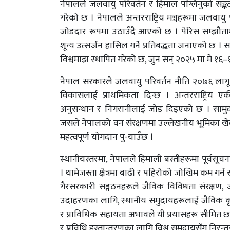
नेपालले जलवायु परिवर्तन र हिमाल पग्लिनुको सङ्कट
गरेको छ । नेपालले अन्तरराष्ट्रिय मञ्चहरूमा जलवायु 
जोडदार रूपमा उठाउँदै आएको छ । पेरिस सम्झौतामा हस
शून्य उत्सर्जन हासिल गर्ने प्रतिबद्धता जनाएको 
विश्वमाझ स्थापित गरेको छ, जुन सन् २०२५ मा मे १६–
नेपाल सरकारले जलवायु परिवर्तन नीति २०७६ लागू
विकासलाई प्राथमिकता दिन्छ । अन्तरराष्ट्रिय एकी
अनुसन्धान र निगरानीलाई जोड दिइएको छ । सामु
जसले नेपालको वन संरक्षणमा उल्लेखनीय भूमिका खेलेक
महत्वपूर्ण योगदान पु-याउँछ ।
स्थानीयस्तरमा, नेपालले हिमाली बस्तीहरूमा पूर्वस
। थामेजस्ता क्षेत्रमा बाढी र पहिरोको जोखिम कम गर
गैरसरकारी सङ्गठनहरूले जैविक विविधता संरक्षण,
उदाहरणका लागि, स्थानीय समुदायहरूलाई जैविक कृषि
र प्राविधिक सहायता अभावले यी प्रयासहरू सीमित छन्
र प्रविधि हस्तान्तरणका लागि विश्व समुदायसँग निरन्त