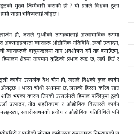
ङ्कटको मुख्य जिम्मेवारी कसको हो ? यो प्रश्नले विश्वका ठूला
र हाम्रो साझा भविष्यलाई जोड्छ ।
त्सर्जन हो, जसले पृथ्वीको तापक्रमलाई अस्वाभाविक रूपमा
रस अक्साइडजस्ता ग्यासहरू औद्योगिक गतिविधि, ऊर्जा उत्पादन,
 यी ग्यासहरूले वायुमण्डलमा ताप अवशोषण गर्ने तह बनाउँछन्,
हिमालय क्षेत्रमा तापमान वृद्धिको प्रभाव स्पष्ट छ, जहाँ हिउँ र
दा ठूलो कार्बन उत्सर्जक देश चीन हो, जसले विश्वको कुल कार्बन
सा ओगट्छ । भारत चौथो स्थानमा छ, जसको हिस्सा करिब सात
गिक शक्ति भएका कारण तिनको उत्सर्जनले हिमाल पग्लिनुमा ठूलो
 उत्पादन, तीव्र शहरीकरण र औद्योगिक विस्तारले कार्बन
 जनसङ्ख्या, सवारीसाधनको प्रयोग र औद्योगिक गतिविधिले पनि
 बाढीपहिरो र पानीको स्रोतमा कमीजस्ता समस्याहरू निम्त्याएको छ