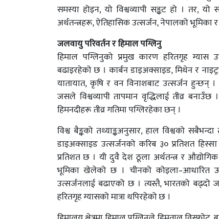
समस्या होइन, यो विश्वव्यापी सङ्कट हो । तर, यो स
अर्थतन्त्रहरू, ऐतिहासिक उत्सर्जन, नेपालको भूमिका 
जलवायु परिवर्तन र हिमाल पग्लिनु
हिमाल पग्लिनुको प्रमुख कारण हरितगृह ग्यास उ
बढाइरहेको छ । कार्बन डाइअक्साइड, मिथेन र नाइट्
यातायात, कृषि र वन विनाशबाट उत्सर्जन हुन्छन् ।
जसले विश्वव्यापी तापमान वृद्धिलाई तीव्र बनाउँछ । 
हिमनदीहरू तीव्र गतिमा पग्लिरहेका छन् ।
विश्व बैङ्कको तथ्याङ्कअनुसार, हाल विश्वको सबैभन्
डाइअक्साइड उत्सर्जनको करिब ३० प्रतिशत हिस्
प्रतिशत छ । यी दुवै देश ठूला अर्थतन्त्र र औद्यो
भूमिका खेलेको छ । चीनको कोइला–आधारित ऊर्जा
उत्सर्जनलाई बढाएको छ । त्यस्तै, भारतको बढ्दो
हरितगृह ग्यासको मात्रा थपिरहेको छ ।
हिमालय क्षेत्रमा हिमाल पग्लिनुले हिमताल विस्फोट,