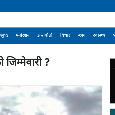
लकुद
मनोरञ्जन
अन्तर्वार्ता
विचार
ब्लग
स्वास्थ्य
 जिम्मेवारी ?