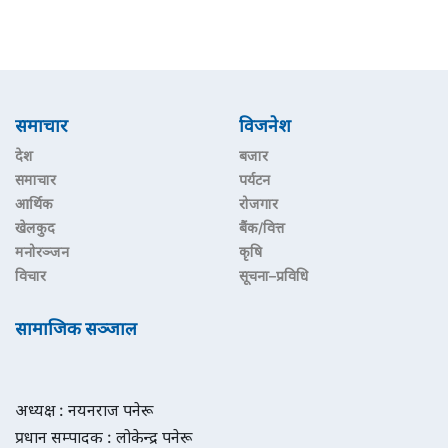
समाचार
विजनेश
देश
बजार
समाचार
पर्यटन
आर्थिक
रोजगार
खेलकुद
बैंक/वित्त
मनोरञ्जन
कृषि
विचार
सूचना–प्रविधि
सामाजिक सञ्जाल
अध्यक्ष : नयनराज पनेरू
प्रधान सम्पादक : लोकेन्द्र पनेरू