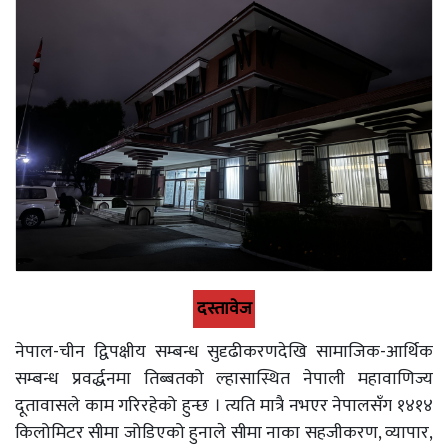
दस्तावेज
नेपाल-चीन द्विपक्षीय सम्बन्ध सुदृढीकरणदेखि सामाजिक-आर्थिक
सम्बन्ध प्रवर्द्धनमा तिब्बतको ल्हासास्थित नेपाली महावाणिज्य
दूतावासले काम गरिरहेको हुन्छ । त्यति मात्रै नभएर नेपालसँग १४१४
किलोमिटर सीमा जोडिएको हुनाले सीमा नाका सहजीकरण, व्यापार,