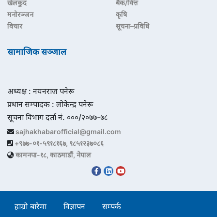
खेलकुद
बैंक/वित्त
मनोरञ्जन
कृषि
विचार
सूचना–प्रविधि
सामाजिक सञ्जाल
अध्यक्ष : नयनराज पनेरू
प्रधान सम्पादक : लोकेन्द्र पनेरू
सूचना विभाग दर्ता नं. ०००/२०७७-७८
sajhakhabarofficial@gmail.com
+९७७-०१-५९१८१६७, ९८५१२३७०८६
कामनपा-१८, काठमाडौं, नेपाल
हाम्रो बारेमा
विज्ञापन
सम्पर्क