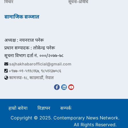
विचार
सूचना–प्रविधि
सामाजिक सञ्जाल
अध्यक्ष : नयनराज पनेरू
प्रधान सम्पादक : लोकेन्द्र पनेरू
सूचना विभाग दर्ता नं. ०००/२०७७-७८
sajhakhabarofficial@gmail.com
+९७७-०१-५९१८१६७, ९८५१२३७०८६
कामनपा-१८, काठमाडौं, नेपाल
हाम्रो बारेमा
विज्ञापन
सम्पर्क
Copyright © 2025. Contemporary News Network.
All Rights Reserved.