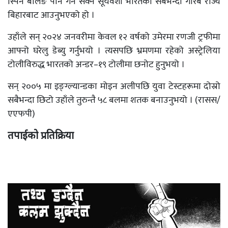
स्पिन बलिङ पनि गर्न सक्ने सूर्यवंशी भारतको सबैभन्दा गरिब राज्य
बिहारबाट आउनुभएको हो ।
उहाँले सन् २०२४ जनवरीमा केवल १२ वर्षको उमेरमा रणजी ट्रफीमा
आफ्नो घरेलु डेब्यु गर्नुभयो । त्यसपछि भ्रमणमा रहेको अस्ट्रेलिया
टोलीविरुद्ध भारतको अन्डर–१९ टोलीमा छनोट हुनुभयो ।
सन् २००५ मा इङ्ग्ल्यान्डका मोइन अलीपछि युवा टेस्टहरूमा दोस्रो
सबैभन्दा छिटो उहाँले तुरुन्तै ५८ बलमा शतक बनाउनुभयो । (रासस/
एएफपी)
तपाईको प्रतिक्रिया