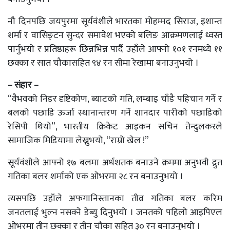
नौ दिनपछि जयपुरमा सूर्यवंशीले भारतका मोहम्मद सिराज, इशान्त
शर्मा र वासिङ्टन सुन्दर समावेश भएको बलिङ आक्रमणलाई ध्वस्त
पार्नुभयो र प्रतिष्ठाहरू छिन्नभिन्न पार्दै उहाँले आफ्नो १०१ रनमध्ये ११
छक्का र सात चौकासहित ९४ रन सीमा रेखामा बनाउनुभयो ।
– संहार –
“वैभवको निडर दृष्टिकोण, ब्याटको गति, लम्बाइ चाँडै पहिचान गर्ने र
बलको पछाडि ऊर्जा स्थानान्तरण गर्ने शानदार पारीको पछाडिको
रेसिपी थियो”, भारतीय क्रिकेट आइकन सचिन तेन्दुलकरले
सामाजिक मिडियामा लेख्नुभयो, “राम्रो खेल !”
सूर्यवंशीले आफ्नो १७ बलमा अर्धशतक बनाउने क्रममा अनुभवी द्रुत
गतिका बलर शर्माको एक ओभरमा २८ रन बनाउनुभयो ।
त्यसपछि उहाँले अफगानिस्तानका तीव्र गतिका बलर करिम
जनतलाई भुल्न नसक्ने डेब्यु दिनुभयो । जनतको पहिलो आइपिएल
ओभरमा तीन छक्का र तीन चौका सहित ३० रन बनाउनुभयो ।