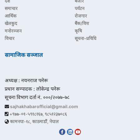
देश
बजार
समाचार
पर्यटन
आर्थिक
रोजगार
खेलकुद
बैंक/वित्त
मनोरञ्जन
कृषि
विचार
सूचना–प्रविधि
सामाजिक सञ्जाल
अध्यक्ष : नयनराज पनेरू
प्रधान सम्पादक : लोकेन्द्र पनेरू
सूचना विभाग दर्ता नं. ०००/२०७७-७८
sajhakhabarofficial@gmail.com
+९७७-०१-५९१८१६७, ९८५१२३७०८६
कामनपा-१८, काठमाडौं, नेपाल