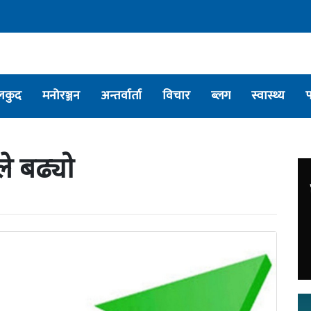
लकुद
मनोरञ्जन
अन्तर्वार्ता
विचार
ब्लग
स्वास्थ्य
ले बढ्यो