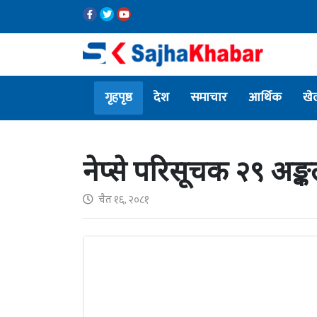
गृहपृष्ठ
देश
समाचार
आर्थिक
खे
नेप्से परिसूचक २९ अङ्क
चैत १६, २०८१