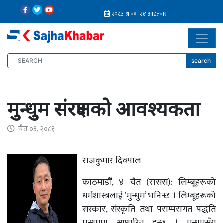
search
मुन्धुम संरक्षणको आवश्यकता
चैत ०३, २०८१
राजकुमार दिक्पाल
काठमाडौँ, ४ चैत (रासस): लिम्बूहरूको
धर्मशास्त्रलाई ‘मुन्धुम’ भनिन्छ । लिम्बूहरूको
संस्कार, संस्कृति तथा पराम्परागत पद्धति
मुन्धुममा आधारित हुन्छ । मुन्धुमसँग