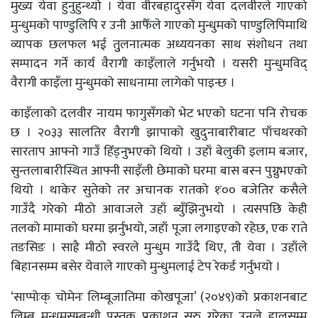
मुख्य येवा हुनुहुन्थ्यो । येवा वीरबहादुरसँग येवा दलवीरले गाएको
मुन्धुमको पाण्डुलिपि र उनी आफैँले गाएको मुन्धुमको पाण्डुलिपिमाथि
व्यापक छलफल भई तुुलनात्मक अध्ययनका साथ संशोधन तथा
सम्पादन गर्ने कार्य वैरागी काइँलाले गर्नुभयोे । यसरी मुन्धुमविद्
वैरागी काइँला मुन्धुमको साधनामा लागेको पाइन्छ ।
काइँलाको दलवीर नायम फागुसँगको भेट भएको घटना पनि रोचक
छ । २०३३ सालतिर वैरागी झापाको खुदुनाबारीबाट पाँचथरको
सारताप आफ्नो गाउँ हिँड्नुभएको थियो । उहाँ बेलुकी इलाम बजार,
सुन्तलाबारीस्थित आफ्नी साइँली छेमाको घरमा बास बस्न पुग्नुभएको
थियो । थाकेर सुतेको तर अचानक रातको १ः०० बजेतिर कसैले
गाउँदै गरेको मीठो आवाजले उहाँ ब्युँझिनुभयो । त्यसपछि केही
तलको मामाको घरमा झर्नुभयो, जहाँ पूजा लगाइएको रहेछ, एक राते
तङसिङ । साह्रै मीठो स्वरले मुन्धुम गाउँदै थिए, ती येवा । उहाँले
बिहानसम्म बसेर येवाले गाएको मुन्धुमलाई टेप रेकर्ड गर्नुभयो ।
‘साप्पोःक् चोमेनः लिम्बूजातिमा कोखपूजा’ (२०४९)को प्रकाशनबाट
लिम्बू मुन्धुमसम्बन्धी पुस्तक प्रकाशन सुरु गरेका उनले हालसम्म