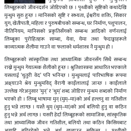
लिम्बूहरूको जीवनदर्शन जोडिएको छ । पृथ्वीको सृष्टिको कथादेखि
मुन्धुम सुरु हुन्छ । मानिसको सृष्टि र सभ्यता, ईश्वरीय शक्ति, सिकार
युग, खेतीपाती, महिला र पुरुषबीचको सम्बन्ध, घर निर्माण, पशुपालन,
नीतिनियम, मानिसको प्रकृतिसँगको सम्बन्ध आदिको वर्णनलाई
लिम्बूका पुरोहितहरू साम्बा, येवा, येमा तथा फेदाङ्माहरूले
काव्यात्मक शैलीमा गाउने वा फलाक्ने धर्मशास्त्र नै मुन्धुम हो ।
लिम्बूहरूको सांस्कृतिक तथा आध्यात्मिक जीवनसँग सिधै सम्बन्ध
राख्ने मुन्धुम गेयात्मक शैलीको हुन्छ । श्रुतिशास्त्रमा आधारित भएकाले
यसलाई ‘थुतुरी वेद’ पनि भनिन्छ । मुन्धुमलाई पारिभाषिक रूपमा
अथ्र्याउने श्रेय मुन्धुमविद् वैरागी काइँलालाई जान्छ । काइँलाले
उल्लेख गरेअनुसार ‘मुन्’ र ‘थुम्’ शब्द जोडिएर मुन्धम शब्दको निर्माण
भएको हो । लिम्बू भाषामा मुन् (मुम्–मा)को अर्थ हल्लनु वा गतिशील
हुनु भन्ने लाग्छ । यस्तै थुम् (थुम्–मा)को अर्थ बलियो हुनु वा कठिन
हुनु भन्ने अर्थ लाग्छ । यसरी हेर्दा लिम्बूहरूको सामाजिक, सांस्कृतिक
तथा आध्यात्मिक जीवन गतिशील, बलियो तथा कठिन किसिमबाट
अगाडि बढिरहेको भन्ने अर्थ खुलाउन सकिन्छ । पृथ्वीको