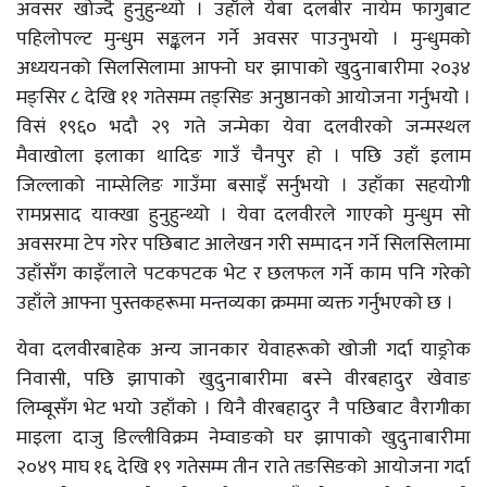
अवसर खोज्दै हुनुहुन्थ्यो । उहाँले येबा दलबीर नायेम फागुबाट
पहिलोपल्ट मुन्धुम सङ्कलन गर्ने अवसर पाउनुभयो । मुन्धुमको
अध्ययनको सिलसिलामा आफ्नो घर झापाको खुदुनाबारीमा २०३४
मङ्सिर ८ देखि ११ गतेसम्म तङ्सिङ अनुष्ठानको आयोजना गर्नुभयोे ।
विसं १९६० भदौ २९ गते जन्मेका येवा दलवीरको जन्मस्थल
मैवाखोला इलाका थादिङ गाउँ चैनपुर हो । पछि उहाँ इलाम
जिल्लाको नाम्सेलिङ गाउँमा बसाइँ सर्नुभयो । उहाँका सहयोगी
रामप्रसाद याक्खा हुनुहुन्थ्यो । येवा दलवीरले गाएको मुन्धुम सो
अवसरमा टेप गरेर पछिबाट आलेखन गरी सम्पादन गर्ने सिलसिलामा
उहाँसँग काइँलाले पटकपटक भेट र छलफल गर्ने काम पनि गरेको
उहाँले आफ्ना पुस्तकहरूमा मन्तव्यका क्रममा व्यक्त गर्नुभएको छ ।
येवा दलवीरबाहेक अन्य जानकार येवाहरूको खोजी गर्दा याङ्रोक
निवासी, पछि झापाको खुदुनाबारीमा बस्ने वीरबहादुर खेवाङ
लिम्बूसँग भेट भयो उहाँको । यिनै वीरबहादुर नै पछिबाट वैरागीका
माइला दाजु डिल्लीविक्रम नेम्वाङको घर झापाको खुदुनाबारीमा
२०४९ माघ १६ देखि १९ गतेसम्म तीन राते तङसिङको आयोजना गर्दा