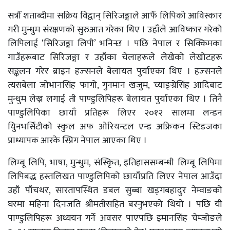
सत्रौँ शताब्दीमा सक्रिय विद्वान् सिरिजङ्गाले आफैँ लिपिको आविस्कार
गरी मुन्धुम संरक्षणको सुरुआत गरेका थिए । उहाँले आविष्कार गरेको
लिपिलाई ‘सिरिजङ्गा लिपी’ भनिन्छ । पछि नेपाल र सिक्किमका
गाउँहरूबाट सिरिजङ्गा र उहाँका चेलाहरूले लेखेको लेखोटहरू
सङ्कलन गरेर ब्राइन हज्सनले बेलायत पुर्याएका थिए । हज्सनले
त्यसबेला जोभानसिंह फागो, गुनमान खजुम, च्याङ्ग्रेसिंह आदिबाट
मुन्धुम लेख्न लगाई ती पाण्डुलिपिहरू बेलायत पुर्याएका थिए । तिनै
पाण्डुलिपिका छायाँ प्रतिहरू लिएर २०१२ सालमा लन्डन
युिनभर्सिटीको स्कुल अफ ओरियन्टल एन्ड अफ्रिकन स्टिडजका
प्राध्यापक आरके स्प्रिग नेपाल आएका थिए ।
लिम्बू लिपि, भाषा, मुन्धुम, संस्कृित, इतिहाससम्बन्धी लिम्बू लिपिमा
लिपिबद्ध हस्तलिखत पाण्डुलिपिको छायाँप्रति लिएर नेपाल आउँदा
उहाँ पाँचथर, सारतापस्थित डबल सुब्बा खड्गबहादुर नेम्वाङको
घरमा महिना दिनजति श्रीमतीसहित बस्नुभएको थियो । पछि यी
पाण्डुलिपिहरू अध्ययन गर्ने अवसर पाएपछि इमानसिंह चेम्जोङले