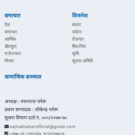
समाचार
विजनेश
देश
बजार
समाचार
पर्यटन
आर्थिक
रोजगार
खेलकुद
बैंक/वित्त
मनोरञ्जन
कृषि
विचार
सूचना–प्रविधि
सामाजिक सञ्जाल
अध्यक्ष : नयनराज पनेरू
प्रधान सम्पादक : लोकेन्द्र पनेरू
सूचना विभाग दर्ता नं. ०००/२०७७-७८
sajhakhabarofficial@gmail.com
+९७७-०१-५९१८१६७, ९८५१२३७०८६