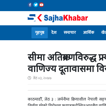
गृहपृष्ठ
देश
समाचार
आर्थिक
खे
सीमा अतिक्रमणविरुद्ध फ्र
वाणिज्य दूतावासमा विर
जेठ ०३, २०७७
काठमाडौँ, जेठ ३ : जर्मनीमा क्रियाशील नेपाली सङ
निर्माण गरेको विरोधमा फ्र्याङ्कफर्टस्थित भारतीय वा