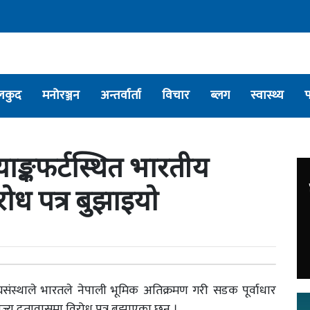
लकुद
मनोरञ्जन
अन्तर्वार्ता
विचार
ब्लग
स्वास्थ्य
्याङ्कफर्टस्थित भारतीय
ोध पत्र बुझाइयो
्घसंस्थाले भारतले नेपाली भूमिक अतिक्रमण गरी सडक पूर्वाधार
णिज्य दूतावासमा विरोध पत्र बुझाएका छन् ।