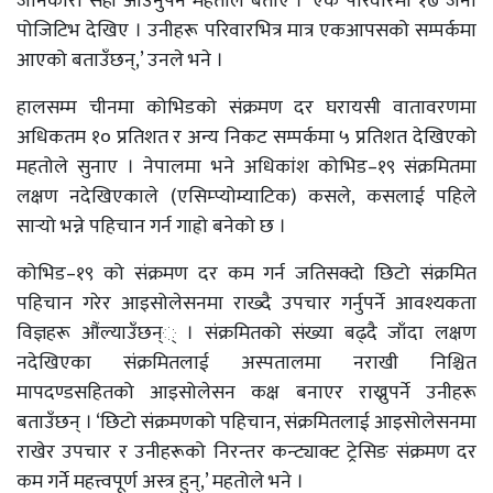
जानकारी सही आउनुपर्ने महतोले बताए । ‘एक परिवारमा १७ जना
पोजिटिभ देखिए । उनीहरू परिवारभित्र मात्र एकआपसको सम्पर्कमा
आएको बताउँछन्,’ उनले भने ।
हालसम्म चीनमा कोभिडको संक्रमण दर घरायसी वातावरणमा
अधिकतम १० प्रतिशत र अन्य निकट सम्पर्कमा ५ प्रतिशत देखिएको
महतोले सुनाए । नेपालमा भने अधिकांश कोभिड–१९ संक्रमितमा
लक्षण नदेखिएकाले (एसिम्प्योम्याटिक) कसले, कसलाई पहिले
सार्‍यो भन्ने पहिचान गर्न गाह्रो बनेको छ ।
कोभिड–१९ को संक्रमण दर कम गर्न जतिसक्दो छिटो संक्रमित
पहिचान गरेर आइसोलेसनमा राख्दै उपचार गर्नुपर्ने आवश्यकता
विज्ञहरू औंल्याउँछन्् । संक्रमितको संख्या बढ्दै जाँदा लक्षण
नदेखिएका संक्रमितलाई अस्पतालमा नराखी निश्चित
मापदण्डसहितको आइसोलेसन कक्ष बनाएर राख्नुपर्ने उनीहरू
बताउँछन् । ‘छिटो संक्रमणको पहिचान, संक्रमितलाई आइसोलेसनमा
राखेर उपचार र उनीहरूको निरन्तर कन्ट्याक्ट ट्रेसिङ संक्रमण दर
कम गर्ने महत्त्वपूर्ण अस्त्र हुन्,’ महतोले भने ।