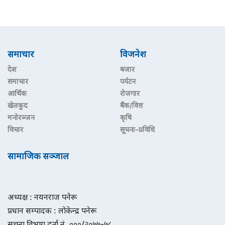
समाचार
विजनेश
देश
बजार
समाचार
पर्यटन
आर्थिक
रोजगार
खेलकुद
बैंक/वित्त
मनोरञ्जन
कृषि
विचार
सूचना–प्रविधि
सामाजिक सञ्जाल
अध्यक्ष : नयनराज पनेरू
प्रधान सम्पादक : लोकेन्द्र पनेरू
सूचना विभाग दर्ता नं. ०००/२०७७-७८