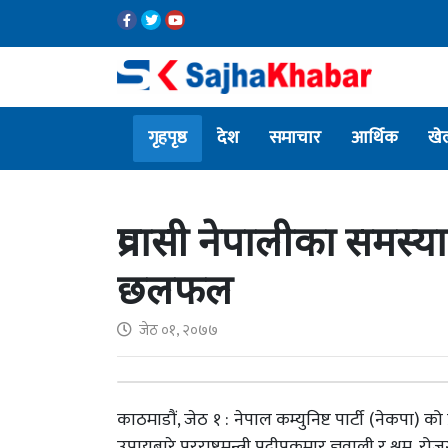
गृहपृष्ठ
देश
समाचार
आर्थिक
खे
प्रवासी नेपालीका समस्
छलफल
जेठ ०१, २०७७
काठमाडौं, जेठ १ : नेपाल कम्युनिष्ट पार्टी (नेकपा)
उपायबारे परराष्ट्रमन्त्री प्रदीपकुमार ज्ञवाली र श्रम