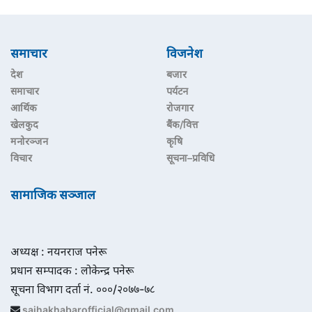
समाचार
विजनेश
देश
बजार
समाचार
पर्यटन
आर्थिक
रोजगार
खेलकुद
बैंक/वित्त
मनोरञ्जन
कृषि
विचार
सूचना–प्रविधि
सामाजिक सञ्जाल
अध्यक्ष : नयनराज पनेरू
प्रधान सम्पादक : लोकेन्द्र पनेरू
सूचना विभाग दर्ता नं. ०००/२०७७-७८
sajhakhabarofficial@gmail.com