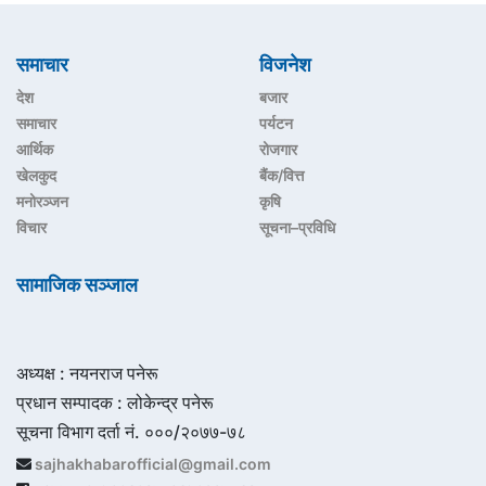
समाचार
विजनेश
देश
बजार
समाचार
पर्यटन
आर्थिक
रोजगार
खेलकुद
बैंक/वित्त
मनोरञ्जन
कृषि
विचार
सूचना–प्रविधि
सामाजिक सञ्जाल
अध्यक्ष : नयनराज पनेरू
प्रधान सम्पादक : लोकेन्द्र पनेरू
सूचना विभाग दर्ता नं. ०००/२०७७-७८
sajhakhabarofficial@gmail.com