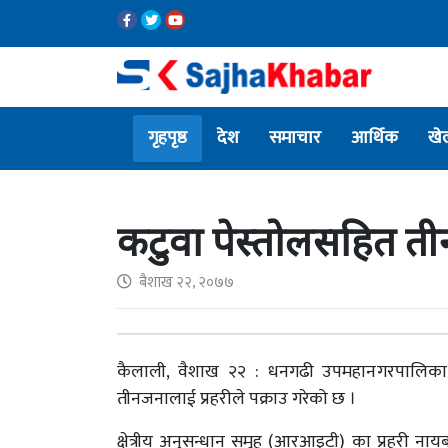
गृहपृष्ठ
देश
समाचार
आर्थिक
खे
कटुवा पेस्तोलसहित तीन
बैशाख २२, २०७७
कैलाली, वैशाख २२ : धनगढी उपमहानगरपालिका–
तीनजनालाई प्रहरीले पक्राउ गरेको छ ।
क्षेत्रीय अनुसन्धान समूह (आरआइटी) का प्रहरी ना