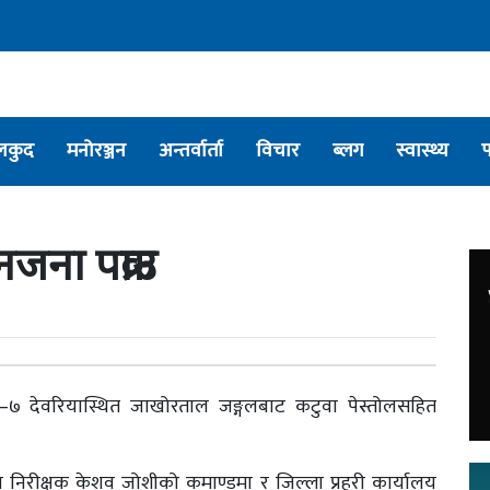
लकुद
मनोरञ्जन
अन्तर्वार्ता
विचार
ब्लग
स्वास्थ्य
जना पक्राउ
७ देवरियास्थित जाखोरताल जङ्गलबाट कटुवा पेस्तोलसहित
यब निरीक्षक केशव जोशीको कमाण्डमा र जिल्ला प्रहरी कार्यालय