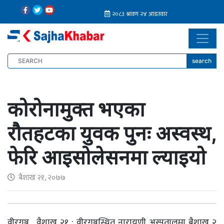
search
कोरोनामुक्त भएका
रौतहटका युवक पुनः अस्वस्थ,
फेरि आइसोलेसनमा ल्याइयो
बैशाख २१, २०७७
वीरगञ्ज , वैशाख २१ : वीरगञ्जस्थित नारायणी अस्पतालमा बैशाख २