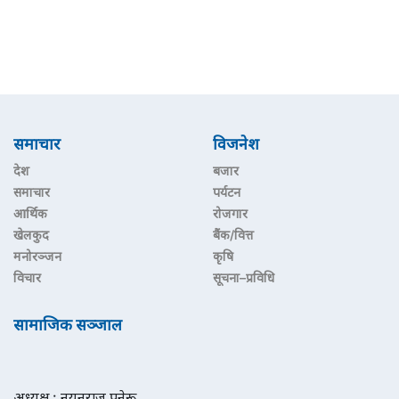
समाचार
विजनेश
देश
बजार
समाचार
पर्यटन
आर्थिक
रोजगार
खेलकुद
बैंक/वित्त
मनोरञ्जन
कृषि
विचार
सूचना–प्रविधि
सामाजिक सञ्जाल
अध्यक्ष : नयनराज पनेरू