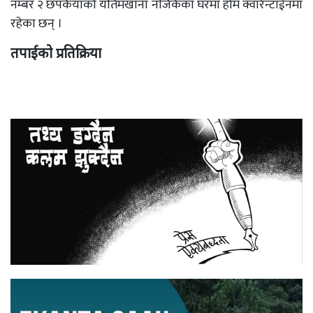
नम्बर २ छपकैयाको यतिमखाना नजिकैका घरमा होम क्वारेन्टाईनमा
रहेका छन् ।
तपाईको प्रतिक्रिया