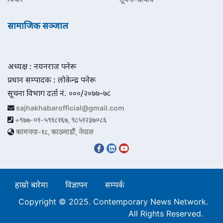
सामाजिक सञ्जाल
अध्यक्ष : नयनराज पनेरू
प्रधान सम्पादक : लोकेन्द्र पनेरू
सूचना विभाग दर्ता नं. ०००/२०७७-७८
sajhakhabarofficial@gmail.com
+९७७-०१-५९१८१६७, ९८५१२३७०८६
कामनपा-१८, काठमाडौं, नेपाल
हाम्रो बारेमा
विज्ञापन
सम्पर्क
Copyright © 2025. Contemporary News Network.
All Rights Reserved.