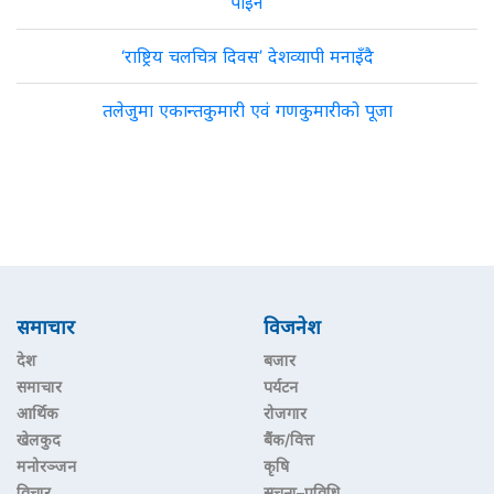
पाइने
‘राष्ट्रिय चलचित्र दिवस’ देशव्यापी मनाइँदै
तलेजुमा एकान्तकुमारी एवं गणकुमारीको पूजा
समाचार
विजनेश
देश
बजार
समाचार
पर्यटन
आर्थिक
रोजगार
खेलकुद
बैंक/वित्त
मनोरञ्जन
कृषि
विचार
सूचना–प्रविधि