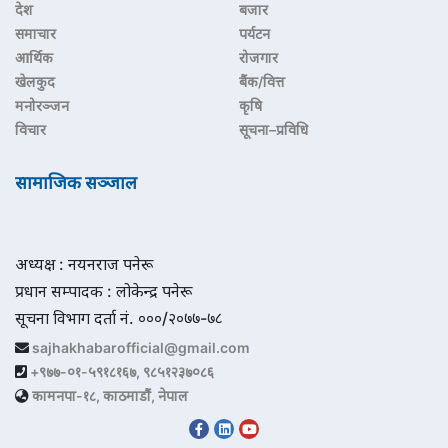
देश
बजार
समाचार
पर्यटन
आर्थिक
रोजगार
खेलकुद
बैंक/वित्त
मनोरञ्जन
कृषि
विचार
सूचना–प्रविधि
सामाजिक सञ्जाल
अध्यक्ष : नयनराज पनेरू
प्रधान सम्पादक : लोकेन्द्र पनेरू
सूचना विभाग दर्ता नं. ०००/२०७७-७८
sajhakhabarofficial@gmail.com
+९७७-०१-५९१८१६७, ९८५१२३७०८६
कामनपा-१८, काठमाडौं, नेपाल