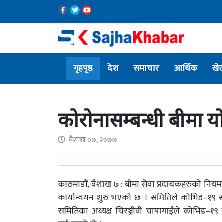
गृहपृष्ठ
देश
समाचार
आर्थिक
खे
कोरोनासम्बन्धी बीमा यो
बैशाख ०७, २०७७
काठमाडौं, वैशाख ७ : बीमा सेवा प्रदायकहरुको न
कार्यान्वयन शुरु भएको छ । समितिले कोभिड–१९ 
समितिका अध्यक्ष चिरञ्जीवी चापागाईंले कोभिड–