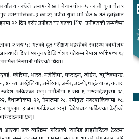
 कार्यालय काभ्रेले जनाएको छ । बेथानचोक–५ का ती युवा चैत ९
उपुर नगरपालिका–३ का २३ वर्षीय युवा भने चैत ७ गते दुबईबाट
ाइनमा २२ दिन बसेर उनीहरु घर गएका थिए। उनीहरुको सम्पर्कमा
ल्लाका २ सय ५१ गतको द्रूत परीक्षण भइरहेको स्वास्थ्य कार्यालय
झाले जानकारी दिए। फागुन १ देखि चैत्र ९ गतेसम्म नेपाल फर्किएका १३
ालमार्फत निगरानी गरिएको थियो।
ुबई, कोरिया, भारत, मलेसिया, बहराइन, जोर्डन, न्यूजिल्याण्ड,
फ्रान्स, अस्ट्रेलिया, अमेरिका, जर्मन, उरुग्वे, थाईल्याण्ड, कतार,
स्वदेश फर्किएका छन्। पनौतीमा १ सय १, मण्डनदेउपुरमा ३८,
२, बेथान्चोकमा २२, तेमालमा १८, नमोबुद्ध नगरपालिकामा १८,
 र भुम्लुमा ३ जना फर्किएका छन्। विदेशबाट फर्किएका केहीको
वारेन्टाइनमा छन्।
 आएका एक व्यक्तिमा गरिएको र्‍यापिड डाइग्नोस्टिक टेस्टमा
न्टमा बस्ने दुईजनामा कोरोना संक्रमण भएको म‌ंगलबार पुष्टि