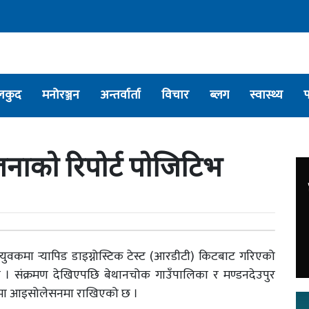
लकुद
मनोरञ्जन
अन्तर्वार्ता
विचार
ब्लग
स्वास्थ्य
 जनाको रिपोर्ट पोजिटिभ
 युवकमा र्‍यापिड डाइग्नोस्टिक टेस्ट (आरडीटी) किटबाट गरिएको
 संक्रमण देखिएपछि बेथानचोक गाउँपालिका र मण्डनदेउपुर
मा आइसोलेसनमा राखिएको छ ।