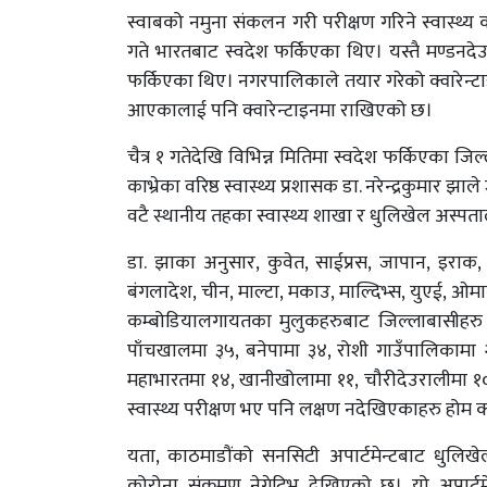
स्वाबको नमुना संकलन गरी परीक्षण गरिने स्वास्थ्य
गते भारतबाट स्वदेश फर्किएका थिए। यस्तै मण्डनदे
फर्किएका थिए। नगरपालिकाले तयार गरेको क्वारेन्ट
आएकालाई पनि क्वारेन्टाइनमा राखिएको छ।
चैत्र १ गतेदेखि विभिन्न मितिमा स्वदेश फर्किएका जि
काभ्रेका वरिष्ठ स्वास्थ्य प्रशासक डा. नरेन्द्रकुमार 
वटै स्थानीय तहका स्वास्थ्य शाखा र धुलिखेल अस्पत
डा. झाका अनुसार, कुवेत, साईप्रस, जापान, इराक, द
बंगलादेश, चीन, माल्टा, मकाउ, माल्दिभ्स, युएई, ओमान, 
कम्बोडियालगायतका मुलुकहरुबाट जिल्लाबासीहरु 
पाँचखालमा ३५, बनेपामा ३४, रोशी गाउँपालिकामा २
महाभारतमा १४, खानीखोलामा ११, चौरीदेउरालीमा १०
स्वास्थ्य परीक्षण भए पनि लक्षण नदेखिएकाहरु होम क्
यता, काठमाडौंको सनसिटी अपार्टमेन्टबाट धुलिखेल
कोरोना संक्रमण नेगेटिभ देखिएको छ। यो अपार्टमे