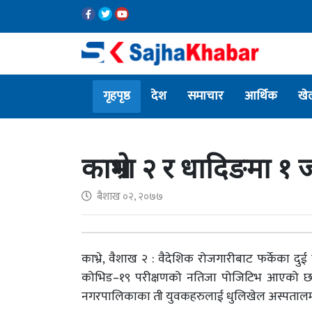
गृहपृष्ठ
देश
समाचार
आर्थिक
खे
काभ्रेमा २ र धादिङमा १
बैशाख ०२, २०७७
काभ्रे, वैशाख २ : वैदेशिक रोजगारीबाट फर्केका दुई
कोभिड–१९ परीक्षणको नतिजा पोजिटिभ आएको छ ।
नगरपालिकाका ती युवकहरुलाई धुलिखेल अस्पताल