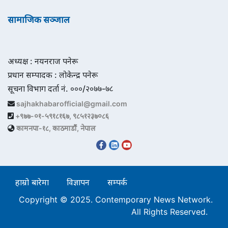
सामाजिक सञ्जाल
अध्यक्ष : नयनराज पनेरू
प्रधान सम्पादक : लोकेन्द्र पनेरू
सूचना विभाग दर्ता नं. ०००/२०७७-७८
sajhakhabarofficial@gmail.com
+९७७-०१-५९१८१६७, ९८५१२३७०८६
कामनपा-१८, काठमाडौं, नेपाल
हाम्रो बारेमा
विज्ञापन
सम्पर्क
Copyright © 2025. Contemporary News Network.
All Rights Reserved.