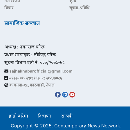
मनोरञ्जन
कृषि
विचार
सूचना–प्रविधि
सामाजिक सञ्जाल
अध्यक्ष : नयनराज पनेरू
प्रधान सम्पादक : लोकेन्द्र पनेरू
सूचना विभाग दर्ता नं. ०००/२०७७-७८
sajhakhabarofficial@gmail.com
+९७७-०१-५९१८१६७, ९८५१२३७०८६
कामनपा-१८, काठमाडौं, नेपाल
हाम्रो बारेमा
विज्ञापन
सम्पर्क
Copyright © 2025. Contemporary News Network.