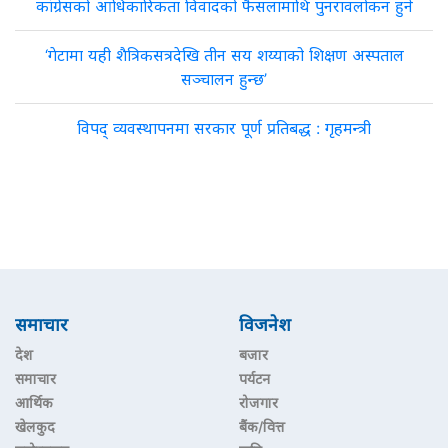
कांग्रेसको आधिकारिकता विवादको फैसलामाथि पुनरावलोकन हुने
‘गेटामा यही शैत्रिकसत्रदेखि तीन सय शय्याको शिक्षण अस्पताल
सञ्चालन हुन्छ’
विपद् व्यवस्थापनमा सरकार पूर्ण प्रतिबद्ध : गृहमन्त्री
समाचार
विजनेश
देश
बजार
समाचार
पर्यटन
आर्थिक
रोजगार
खेलकुद
बैंक/वित्त