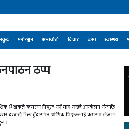
लकुद
मनोरञ्जन
अन्तर्वार्ता
विचार
ब्लग
स्वास्थ्य
ठनपाठन ठप्प
शिक शिक्षकले करारमा नियुक्त गर्न माग राख्दै आन्दोलन गरेपछि
रार दरबन्दी रिक्त हुँदासमेत आंशिक शिक्षकलाई करारमा लैजान
न् ।