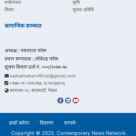
मनोरञ्जन
कृषि
विचार
सूचना–प्रविधि
सामाजिक सञ्जाल
अध्यक्ष : नयनराज पनेरू
प्रधान सम्पादक : लोकेन्द्र पनेरू
सूचना विभाग दर्ता नं. ०००/२०७७-७८
sajhakhabarofficial@gmail.com
+९७७-०१-५९१८१६७, ९८५१२३७०८६
कामनपा-१८, काठमाडौं, नेपाल
हाम्रो बारेमा
विज्ञापन
सम्पर्क
Copyright © 2025. Contemporary News Network.