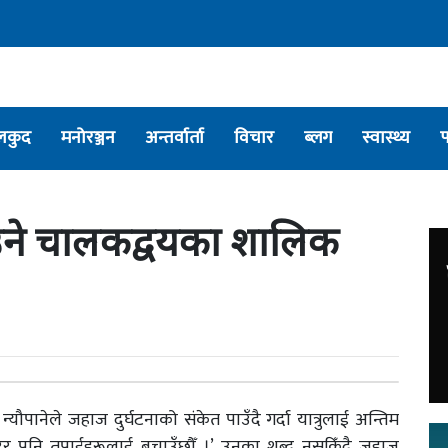
लकुद
मनोरञ्जन
अन्तर्वार्ता
विचार
ब्लग
स्वास्थ्य
चाउने चालकद्वयका शालिक
ौपानेले जहाज दुर्घटनाको संकेत पाउँदै गर्दा यात्रुलाई अन्तिम
मरेर पनि तपाईहरूलाई बचाउँछौँ ।’ उनका शब्द नसकिँदै जहाज