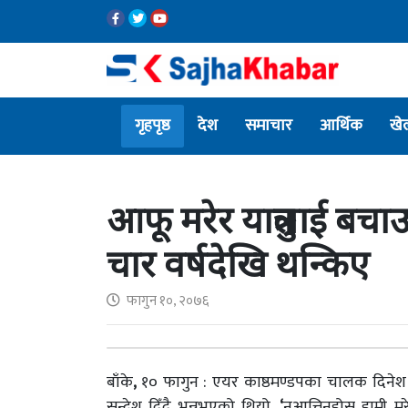
गृहपृष्ठ
देश
समाचार
आर्थिक
खे
आफू मरेर यात्रुलाई ब
चार वर्षदेखि थन्किए
फागुन १०, २०७६
बाँके
,
१० फागुन : एयर काष्ठमण्डपका चालक दिनेश न्य
सन्देश दिँदै भन्नुभएको थियो
, ‘
नआत्तिनुहोस् हामी 