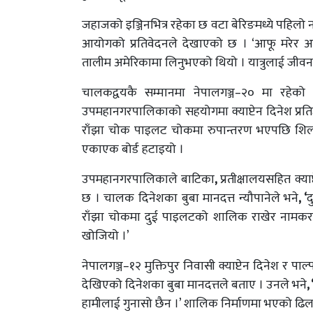
जहाजको इञ्जिनभित्र रहेका छ वटा बेरिङमध्ये पहिलो 
आयोगको प्रतिवेदनले देखाएको छ । ‘आफू मरेर अरु
तालीम अमेरिकामा लिनुभएको थियो । यात्रुलाई जीवन 
चालकद्वयकै सम्मानमा नेपालगञ्ज–२० मा रह
उपमहानगरपालिकाको सहयोगमा क्याप्टेन दिनेश प्रतिष्
राँझा चोक पाइलट चोकमा रुपान्तरण भएपछि शिलान
एकाएक बोर्ड हटाइयो ।
उपमहानगरपालिकाले बाटिका
,
प्रतीक्षालयसहित क्य
छ । चालक दिनेशका बुबा मानदत्त न्यौपानेले भने
, ‘
द
राँझा चोकमा दुई पाइलटको शालिक राखेर नामकरण
खोजियो ।’
नेपालगञ्ज–१२ मुक्तिपुर निवासी क्याप्टेन दिनेश र 
देखिएको दिनेशका बुबा मानदत्तले बताए । उनले भने
, 
हामीलाई गुनासो छैन ।’ शालिक निर्माणमा भएको ढिल