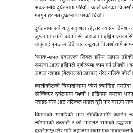
अकल्पनीय दुर्घटनामा प
¥
यो । कालीकोटको चिलखाँयाम
फागुन १४ गत दुर्घटनामा परेको थियो ।
दुर्घटनामा सबै यात्रु सकुशल रहे
,
तर क्याप्टेन दिनेश 
जुम्लाका लागि उडेको सो जहाजको इञ्जिन एक्कासि फ
यात्रुलाई पुनःजन्म दिँदै चालकद्वयले चिलखाँयामै आफ
‘
प्याक–७५० एक्सएल’ सिंगल इञ्जिन जहाज उडेको
समस्या आएर इञ्जिनले पूर्णरुपमा काम गर्न छोड्यो । क्या
जहाज ग्लाइड (बेलुनजस्तै उडाएर) गरेर नजिकै फोर्स 
कालीकोटको चियाखाँयामा फोर्स ल्यान्डिङ गराउँद
ठोक्किएर दुर्घटनामा प
¥
यो । इञ्जिनमा समस्या भएपछ
ग्लाइड गरेर आठ नटिकल माइल दूरी पार गराउन सफल 
विमानको अगाडिको भाग ठोक्किएपछि क्याप्टेन न्
न्यौपानको तत्कालै र को–पाइलट रानाको उद्धारम
द्वयलेआफू मरेर पनि जहाजमा सवार एक नाबालकसहि