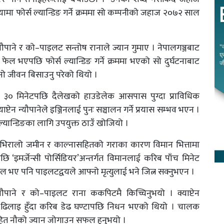
ा फोर्स ल्यान्डिङ गर्ने क्रममा सो कम्पनीको जहाज २०७२ साल
न्यौपाने र को–पाइलट सन्तोष रानाले ज्यान गुमाए । नेपालगञ्जबाट
ेल भएपछि फोर्स ल्यान्डिङ गर्ने क्रममा भएको सो दुर्घटनाबाट
्नो जीवन बिसाउनु परेको थियो ।
 ३० मिनेटपछि दैलेखको हाउडेलेक आसपास पुग्दा प्राविधिक
प्टेन न्यौपानेले इञ्जिनलाई पुनः सञ्चालन गर्ने प्रयास सम्भव भएन ।
ल्यान्डिङका लागि उपयुक्त ठाउँ खोजियो ।
ा भिरालो जमीन र काल्नासहितको गराका कारण विमान भित्तामा
ि ‘इमर्जेन्सी पोर्सिडियर’अन्तर्गत विमानलाई करिब पाँच मिनेट
भए पनि पाइलटद्वयले आफ्नो मृत्युलाई भने जित्न सक्नुभएन ।
यौपाने र को–पाइलट राना ककपिटमै किच्चिनुभयो । क्याप्टेन
ा ढिलाइ हुँदा करिब डेढ घण्टापछि निधन भएको थियो । चालक
त नौको ज्यान जोगाउन सफल हुनुभयो ।