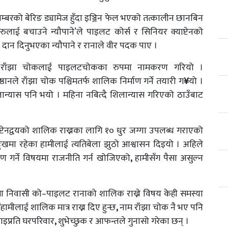
नम्बरको बेरिङ ड्यामेज हुँदा इञ्जिन फेल भएको तत्कालीन छानबिन
लाई बचाउने न्यौपाने’ले पाइलट कोर्स र सिनियर क्याप्टेनको
दान दिनुभएका न्यौपाने र रानाले वीर पदक पाए ।
ेको राँझा चोकलाई पाइलटचोकका रुपमा नामकरण गरियो ।
ठानले राँझा चोक पश्चिमतर्फ शालिक निर्माण गर्ने तयारी ग
¥
यो ।
्यास पनि भयो । महिना नबित्दै शिलान्यास गरिएको ठाउँबाट
ाप्टेनद्वयको शालिक राख्नका लागि १० धुर जग्गा उपलब्ध गराएको
ुःखमा रहेका हामीलाई त्यतिबेला झुठो आश्वासन दिइयो । अहिले
 गर्ने विषयमा राजनीति गर्न खोजिएको
,
हामीसँग पैसा असुल्न
पाल्पा निवासी को–पाइलट रानाको शालिक राख्ने विषय केही समस्या
‘
हामीलाई शालिक मात्र राख्न दिए हुन्छ
,
नाम राँझा चोक नै भए पनि
ाइप्रति घरपरिवार
,
शुभेच्छुक र आफन्तले गुनासो गरेका छन् ।