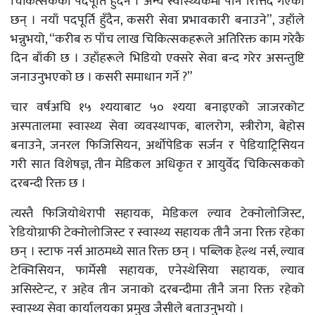
चिकित्सकको पदपूर्ति हुँदैन । अन्य स्वास्थ्यकर्मी पनि रित्तिँदै गएका
छन् । नयाँ पदपूर्ति हुँदैन, कसरी सेवा प्रभावकारी बनाउने”, उहाँले
भन्नुभयो, “करीब रु पाँच लाख चिकित्सकहरूले अतिरिक्त काम गरेकै
दिन बाँकी छ । उहाँहरूले भिडियो एक्सरे सेवा बन्द गरेर असन्तुष्टि
जनाउनुभएको छ । कसरी समाधान गर्ने ?”
चार वर्षअघि १५ श्ययाबाट ५० श्यया बनाइएको जाजरकोट
अस्पतालमा स्वास्थ्य सेवा व्यवस्थापक, बालरोग, स्त्रीरोग, बेहोस
बनाउने, जनरल फिजिसियन, अर्थोपेडिक सर्जन र पेडियाट्रिसियन
गरी सात विशेषज्ञ, तीन मेडिकल अधिकृत र आयुर्वेद चिकित्सकको
दरबन्दी रिक्त छ ।
त्यस्तै फिजियोथेरापी सहायक, मेडिकल ल्याव टेक्नोलोजिस्ट,
रेडियोग्राफी टेक्नोलोजिस्ट र स्वास्थ्य सहायक तीनै जना रिक्त रहेका
छन् । स्टाफ नर्स आठमध्ये सात रिक्त छन् । पब्लिक हेल्थ नर्स, ल्याव
टेक्निसियन, फार्मेसी सहायक, एनेस्थेसिया सहायक, ल्याव
असिस्टेन्ट, र अहेव तीन जनाको दरबन्दीमा तीनै जना रिक्त रहेको
स्वास्थ्य सेवा कार्यालयका प्रमुख जैसीले बताउनुभयो ।