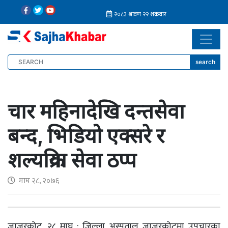
search
चार महिनादेखि दन्तसेवा
बन्द, भिडियो एक्सरे र
शल्यक्रिया सेवा ठप्प
माघ २८, २०७६
जाजरकोट, २८ माघ : जिल्ला अस्पताल जाजरकोटमा उपचारका