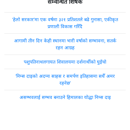
सम्वन्धित शिर्षक
‘हेलो सरकार’मा एक वर्षमा ३२१ प्रतिशतले बढे गुनासा, एकीकृत
प्रणाली विकास गरिँदै
आगामी तीन दिन केही स्थानमा भारी वर्षाको सम्भावना, सतर्क
रहन आग्रह
पशुपतिनाथलगायत शिवालयमा दर्शनार्थीको घुइँचो
‘निम्स दाइको अदम्य साहस र समर्पण इतिहासमा सधैँ अमर
रहनेछ’
असम्भवलाई सम्भव बनाउने हिमालका योद्धा निम्स दाइ