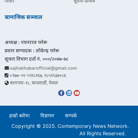
विचार
सूचना–प्रविधि
सामाजिक सञ्जाल
अध्यक्ष : नयनराज पनेरू
प्रधान सम्पादक : लोकेन्द्र पनेरू
सूचना विभाग दर्ता नं. ०००/२०७७-७८
sajhakhabarofficial@gmail.com
+९७७-०१-५९१८१६७, ९८५१२३७०८६
कामनपा-१८, काठमाडौं, नेपाल
हाम्रो बारेमा
विज्ञापन
सम्पर्क
Copyright © 2025. Contemporary News Network.
All Rights Reserved.