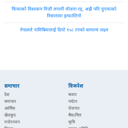
फिफाको विश्वकप निजी लगानी योजना रद्द, अझै पनि युएफाको
निसानामा इन्फान्टिनो
नेपालले नामिबियालाई दियो १५८ रनको सामान्य लक्ष्य
समाचार
विजनेश
देश
बजार
समाचार
पर्यटन
आर्थिक
रोजगार
खेलकुद
बैंक/वित्त
मनोरञ्जन
कृषि