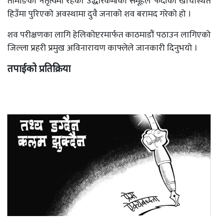
तामाङको नेतृत्वमा रहेको उद्धारकर्मीको समूहले फेदीको खोँचस्थित
हिउँमा पुरिएको अवस्थामा दुवै जनाको शव बरामद गरेको हो ।
शव परीक्षणका लागि हेलिकोप्टरमार्फत काठमाडौं पठाउन लागिएको
जिल्ला प्रहरी प्रमुख अविनारायण काफ्लेले जानकारी दिनुभयो ।
तपाईको प्रतिक्रिया