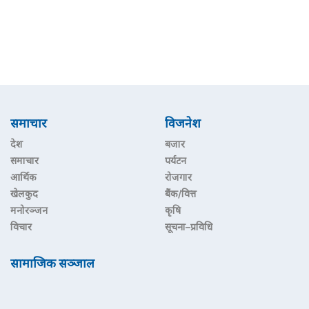
समाचार
विजनेश
देश
बजार
समाचार
पर्यटन
आर्थिक
रोजगार
खेलकुद
बैंक/वित्त
मनोरञ्जन
कृषि
विचार
सूचना–प्रविधि
सामाजिक सञ्जाल