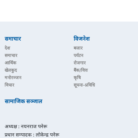
समाचार
विजनेश
देश
बजार
समाचार
पर्यटन
आर्थिक
रोजगार
खेलकुद
बैंक/वित्त
मनोरञ्जन
कृषि
विचार
सूचना–प्रविधि
सामाजिक सञ्जाल
अध्यक्ष : नयनराज पनेरू
प्रधान सम्पादक : लोकेन्द्र पनेरू