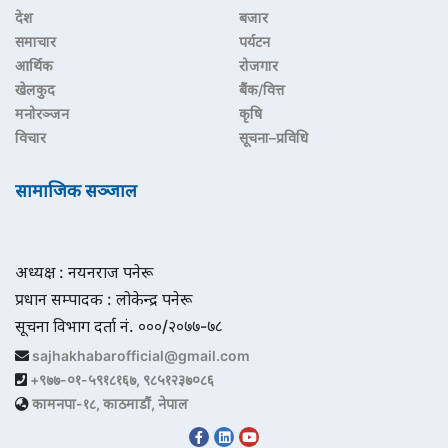
देश
बजार
समाचार
पर्यटन
आर्थिक
रोजगार
खेलकुद
बैंक/वित्त
मनोरञ्जन
कृषि
विचार
सूचना–प्रविधि
सामाजिक सञ्जाल
अध्यक्ष : नयनराज पनेरू
प्रधान सम्पादक : लोकेन्द्र पनेरू
सूचना विभाग दर्ता नं. ०००/२०७७-७८
sajhakhabarofficial@gmail.com
+९७७-०१-५९१८१६७, ९८५१२३७०८६
कामनपा-१८, काठमाडौं, नेपाल