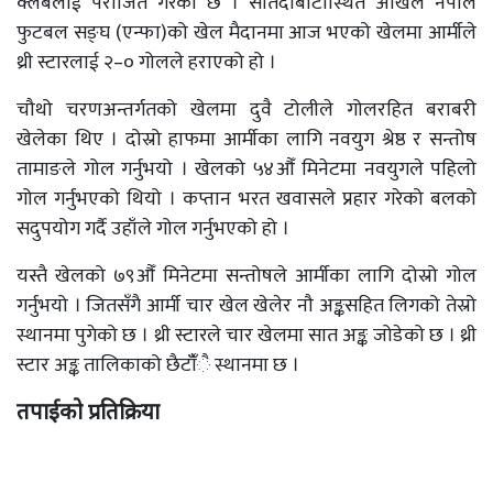
क्लबलाई पराजित गरेको छ । सातदोबाटोस्थित अखिल नेपाल
फुटबल सङ्घ (एन्फा)को खेल मैदानमा आज भएको खेलमा आर्मीले
थ्री स्टारलाई २–० गोलले हराएको हो ।
चौथो चरणअन्तर्गतको खेलमा दुवै टोलीले गोलरहित बराबरी
खेलेका थिए । दोस्रो हाफमा आर्मीका लागि नवयुग श्रेष्ठ र सन्तोष
तामाङले गोल गर्नुभयो । खेलको ५४औँ मिनेटमा नवयुगले पहिलो
गोल गर्नुभएको थियो । कप्तान भरत खवासले प्रहार गरेको बलको
सदुपयोग गर्दै उहाँले गोल गर्नुभएको हो ।
यस्तै खेलको ७९औँ मिनेटमा सन्तोषले आर्मीका लागि दोस्रो गोल
गर्नुभयो । जितसँगै आर्मी चार खेल खेलेर नौ अङ्कसहित लिगको तेस्रो
स्थानमा पुगेको छ । थ्री स्टारले चार खेलमा सात अङ्क जोडेको छ । थ्री
स्टार अङ्क तालिकाको छैटाँँै स्थानमा छ ।
तपाईको प्रतिक्रिया